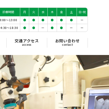
診療時間
月
火
水
木
金
土
日・祝
9:00〜
13:00
●
●
●
●
●
●
ー
14:30〜
18:30
●
●
ー
●
●
ー
ー
交通アクセス
お問い合わせ
access
contact