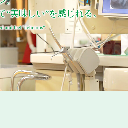
ン。
て“美味しい”を感じれる。
ed and feel "delicious".