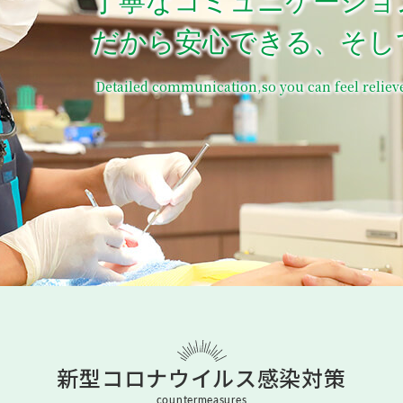
丁寧なコミュニケーショ
だから安心できる、そし
Detailed communication,
so you can feel reliev
予約のお電話はこちらから
096-389-8885
（受付時間：9:00-18:30）
tel.
新型コロナウイルス
感染対策
countermeasures