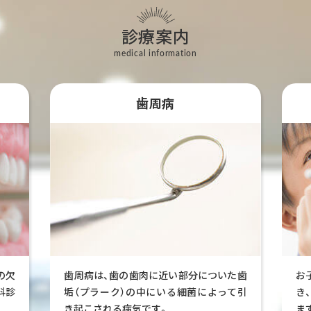
診療案内
medical information
歯周病
の欠
歯周病は、歯の歯肉に近い部分についた歯
お
科診
垢（プラーク）の中にいる細菌によって引
き
き起こされる病気です。
ま