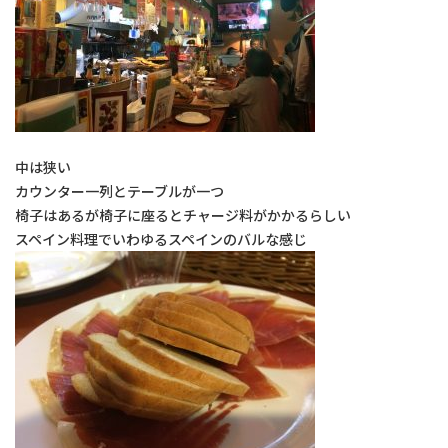
院長のボヤキ
交通アクセス
お問い合わせ
中は狭い
予約のお電話はこちらから
カウンター一列とテーブルが一つ
096-389-8885
椅子はあるが椅子に座るとチャージ料がかかるらしい
（受付時間：9:00-18:30）
tel.
スペイン料理でいわゆるスペインのバルな感じ