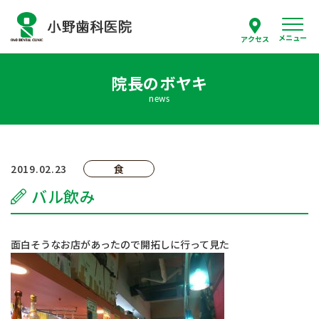
メニュー
アクセス
院長のボヤキ
スタッフ紹介
news
当院について
診療案内
2019.02.23
食
バル飲み
はじめての方へ
採用情報
面白そうなお店があったので開拓しに行って見た
よくあるご質問