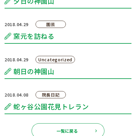
夕日の神園山
院長のボヤキ
交通アクセス
2018.04.29
園芸
窯元を訪ねる
お問い合わせ
予約のお電話はこちらから
2018.04.29
Uncategorized
096-389-8885
（受付時間：9:00-18:30）
tel.
朝日の神園山
2018.04.08
院長日記
蛇ヶ谷公園花見トレラン
一覧に戻る