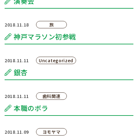
演奏会
院長のボヤキ
交通アクセス
2018.11.18
旅
神戸マラソン初参戦
お問い合わせ
予約のお電話はこちらから
2018.11.11
Uncategorized
096-389-8885
（受付時間：9:00-18:30）
tel.
銀杏
2018.11.11
歯科関連
本職のボラ
2018.11.09
ヨモヤマ