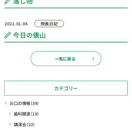
落し物
院長のボヤキ
交通アクセス
2021.01.04
院長日記
今日の俵山
お問い合わせ
予約のお電話はこちらから
一覧に戻る
096-389-8885
（受付時間：9:00-18:30）
tel.
カテゴリー
お口の情報
（39）
歯科関連
（19）
講演会
（22）