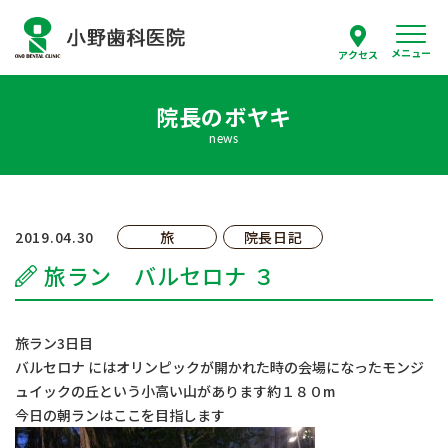
メニュー
アクセス
院長のボヤキ
スタッフ紹介
news
当院について
診療案内
2019.04.30
旅
院長日記
旅ラン バルセロナ ３
はじめての方へ
採用情報
旅ラン3日目
バルセロナ にはオリンピックが開かれた時の会場になったモンジ
ュイックの丘という小高い山があります約１８０m
よくあるご質問
今日の朝ランはここを目指します