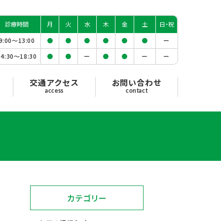
診療時間
月
火
水
木
金
土
日・祝
9:00〜
13:00
●
●
●
●
●
●
ー
14:30〜
18:30
●
●
ー
●
●
ー
ー
交通アクセス
お問い合わせ
access
contact
カテゴリー