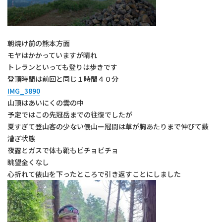
朝焼け前の熊本方面
モヤはかかっていますが晴れ
トレランといっても登りは歩きです
登頂時間は前回と同じ１時間４０分
IMG_3890
山頂はあいにくの雲の中
予定ではこの先冠岳までの往復でしたが
夏すぎて登山客の少ない俵山ー冠間は草が胸あたりまで伸びて藪
漕ぎ状態
夜露とガスで体も靴もビチョビチョ
眺望全くなし
心折れて俵山を下ったところで引き返すことにしました