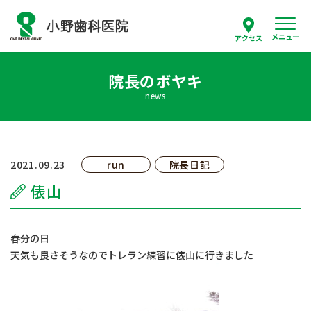
メニュー
アクセス
院長のボヤキ
スタッフ紹介
news
当院について
診療案内
2021.09.23
run
院長日記
俵山
はじめての方へ
採用情報
春分の日
天気も良さそうなのでトレラン練習に俵山に行きました
よくあるご質問