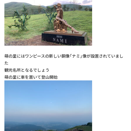
院長のボヤキ
交通アクセス
お問い合わせ
予約のお電話はこちらから
萌の里にはワンピースの新しい銅像「ナミ」像が設置されていまし
096-389-8885
た
（受付時間：9:00-18:30）
tel.
観光名所となるでしょう
萌の里に車を置いて登山開始