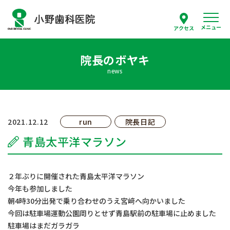
メニュー
アクセス
院長のボヤキ
スタッフ紹介
news
当院について
診療案内
2021.12.12
run
院長日記
青島太平洋マラソン
はじめての方へ
採用情報
２年ぶりに開催された青島太平洋マラソン
今年も参加しました
朝4時30分出発で乗り合わせのうえ宮﨑へ向かいました
よくあるご質問
今回は駐車場運動公園周りとせず青島駅前の駐車場に止めました
駐車場はまだガラガラ