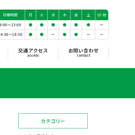
診療時間
月
火
水
木
金
土
日・祝
9:00〜
13:00
●
●
●
●
●
●
ー
14:30〜
18:30
●
●
ー
●
●
ー
ー
交通アクセス
お問い合わせ
access
contact
カテゴリー