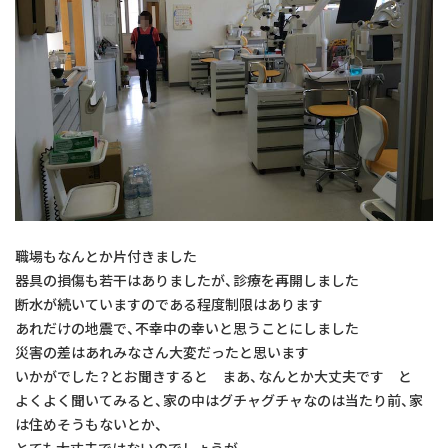
院長のボヤキ
交通アクセス
お問い合わせ
予約のお電話はこちらから
096-389-8885
（受付時間：9:00-18:30）
tel.
職場もなんとか片付きました
器具の損傷も若干はありましたが、診療を再開しました
断水が続いていますのである程度制限はあります
あれだけの地震で、不幸中の幸いと思うことにしました
災害の差はあれみなさん大変だったと思います
いかがでした？とお聞きすると まあ、なんとか大丈夫です と
よくよく聞いてみると、家の中はグチャグチャなのは当たり前、家
は住めそうもないとか、
とても大丈夫ではないのでしょうが