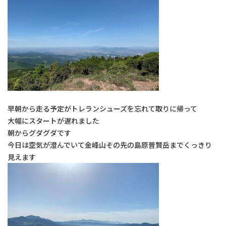
院長のボヤキ
交通アクセス
お問い合わせ
予約のお電話はこちらから
096-389-8885
早朝から走る予定がトレランシューズを忘れて取りに帰って
（受付時間：9:00-18:30）
tel.
大幅にスタートが遅れました
朝からグダグダです
今日は空気が澄んでいて金峰山その先の島原普賢岳までくっきり
見えます