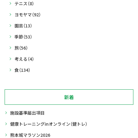
テニス
（8）
ヨモヤマ
（92）
園芸
（13）
季節
（53）
旅
（56）
考える
（4）
食
（134）
新着
施設基準届出項目
健康トレーニングinオンライン（健トレ）
熊本城マラソン2026