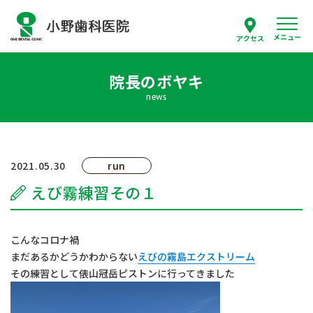
メニュー
アクセス
院長のボヤキ
スタッフ紹介
news
当院について
診療案内
2021.05.30
run
えび霧練習その１
はじめての方へ
採用情報
こんなコロナ禍
まだあるかどうかわからない
えびの霧島エクストリーム
その練習として俵山冠岳ピストンに行ってきました
よくあるご質問